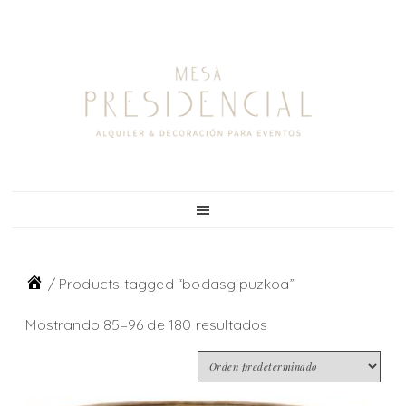
Skip
Skip
Skip
to
to
to
primary
main
footer
navigation
content
/
Products tagged “bodasgipuzkoa”
Mostrando 85–96 de 180 resultados