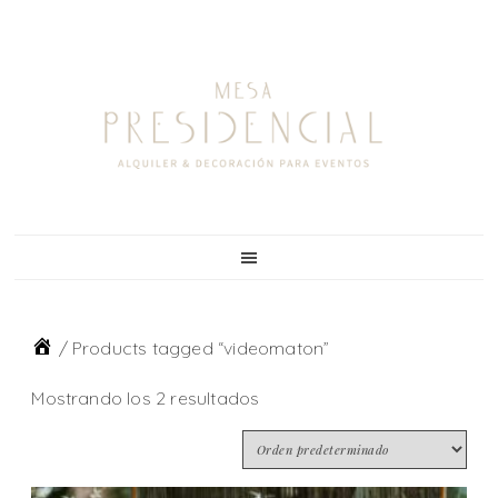
Skip
Skip
Skip
to
to
to
primary
main
footer
navigation
content
/
Products tagged “videomaton”
Mostrando los 2 resultados