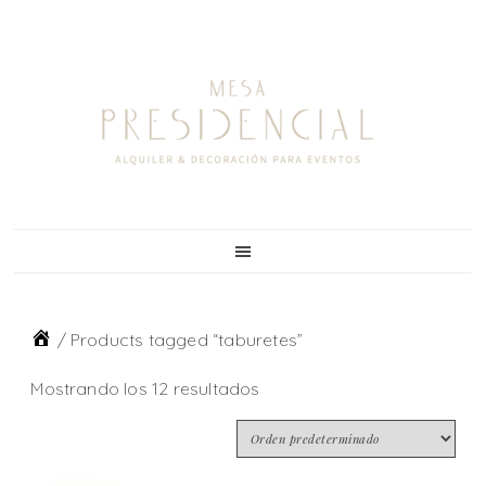
Skip
Skip
Skip
to
to
to
primary
main
footer
navigation
content
/
Products tagged “taburetes”
Mostrando los 12 resultados