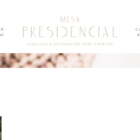
ER
C
al
d