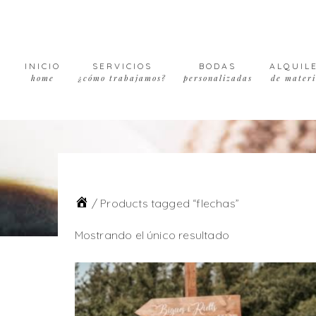
Skip
Skip
Skip
to
to
to
primary
main
footer
navigation
content
INICIO
SERVICIOS
BODAS
ALQUIL
home
¿cómo trabajamos?
personalizadas
de materi
/
Products tagged “flechas”
Mostrando el único resultado