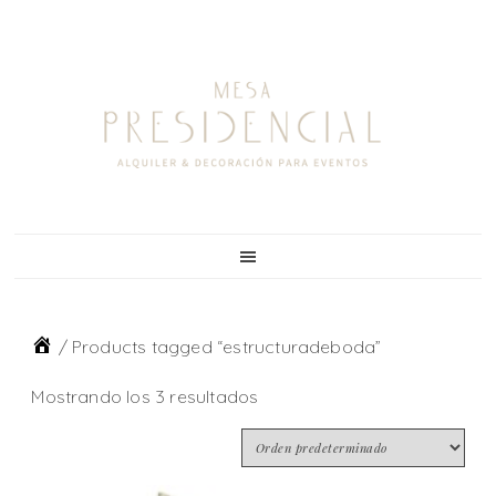
Skip
Skip
Skip
to
to
to
primary
main
footer
navigation
content
/
Products tagged “estructuradeboda”
Mostrando los 3 resultados