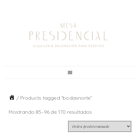
Skip
Skip
Skip
to
to
to
primary
main
footer
navigation
content
/
Products tagged “bodasnorte”
Mostrando 85–96 de 170 resultados