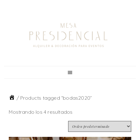
Skip
Skip
Skip
to
to
to
primary
main
footer
navigation
content
/
Products tagged “bodas2020”
Mostrando los 4 resultados