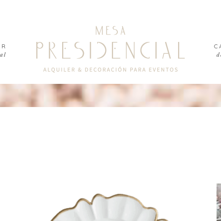
ER
C
al
d