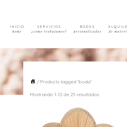
Skip
Skip
Skip
to
to
to
primary
main
footer
navigation
content
INICIO
SERVICIOS
BODAS
ALQUIL
home
¿cómo trabajamos?
personalizadas
de materi
/
Products tagged “boda”
Mostrando 1–12 de 25 resultados