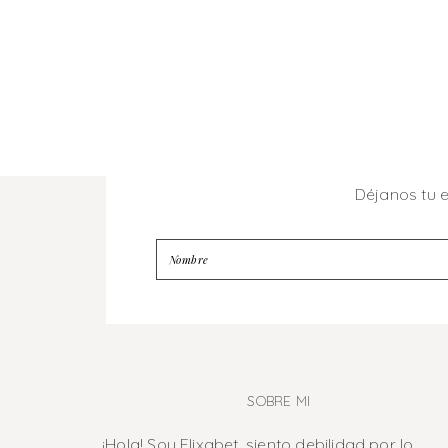
Déjanos tu 
SOBRE MI
¡Hola! Soy Elixabet, siento debilidad por lo