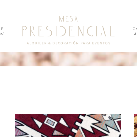
ER
C
al
d