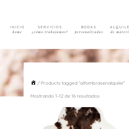
Skip
Skip
Skip
to
to
to
primary
main
footer
navigation
content
INICIO
SERVICIOS
BODAS
ALQUIL
home
¿cómo trabajamos?
personalizadas
de materi
/
Products tagged “alfombrasenalquiler”
Mostrando 1–12 de 16 resultados