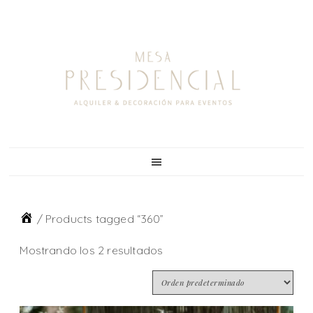
Skip
Skip
Skip
to
to
to
primary
main
footer
navigation
content
/
Products tagged “360”
Mostrando los 2 resultados