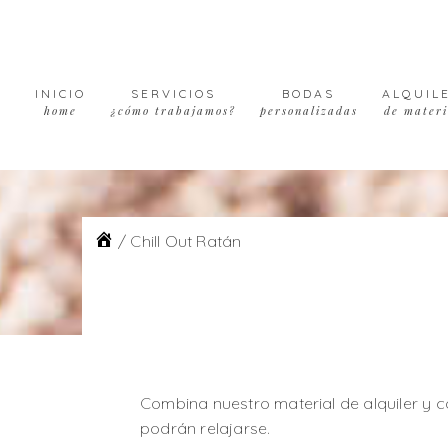
Skip
Skip
Skip
to
to
to
primary
main
footer
navigation
content
INICIO
SERVICIOS
BODAS
ALQUIL
home
¿cómo trabajamos?
personalizadas
de materi
/
Chill Out Ratán
Combina nuestro material de alquiler y c
podrán relajarse.