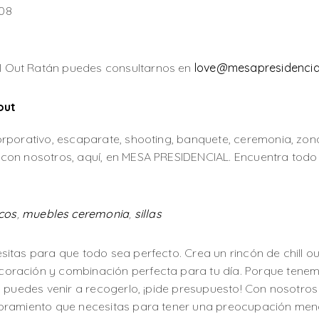
.08
l Out Ratán puedes consultarnos en
love@mesapresidencia
out
orporativo, escaparate, shooting, banquete, ceremonia, zona
con nosotros, aquí, en MESA PRESIDENCIAL. Encuentra todo e
cos
,
muebles ceremonia
,
sillas
sitas para que todo sea perfecto. Crea un rincón de chill o
oración y combinación perfecta para tu día. Porque tenemo
o puedes venir a recogerlo, ¡pide presupuesto! Con nosotros
soramiento que necesitas para tener una preocupación meno