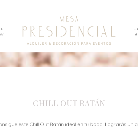
ER
C
al
d
CHILL OUT RATÁN
onsigue este Chill Out Ratán ideal en tu boda. Lograrás un a